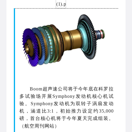
Boom超
声
速公司
将于今年底在科罗拉
多试验场开展
Symphony发动机核心机试
验。
Symphony
发动机为
双转子涡扇发动
机
，
涵道比
3:1
，
初始推力设定约
35,000
磅
，首台
核心机
将于今年夏天完成组装。
（
航空周刊
网站
）