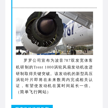
罗罗公司宣布为波音787双发宽体客
机
研制的
Trent 1000涡轮风扇发动机改进
研制取得关键突破。该发动机
的
新型
高压
涡轮
叶片即将在未来数周内完成相关认
证，有望使
发动机
在翼时间延长一倍。
简单飞行网站
（
）