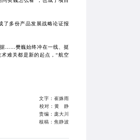
问问樊巍怎么看”，也成了项目
成了多份产品发展战略论证报
据……樊巍始终冲在一线、挺
术难关都是新的起点，“航空
文字：崔姝雨
校对：黄 静
责编：
庞大川
核稿：焦静波